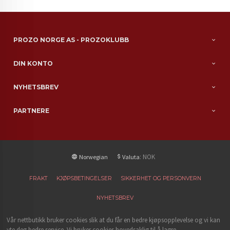
PROZO NORGE AS - PROZOKLUBB
DIN KONTO
NYHETSBREV
PARTNERE
: NOK
Norwegian
Valuta
FRAKT
KJØPSBETINGELSER
SIKKERHET OG PERSONVERN
NYHETSBREV
Vår nettbutikk bruker cookies slik at du får en bedre kjøpsopplevelse og vi kan
yte deg bedre service. Vi bruker cookies hovedsaklig til å lagre