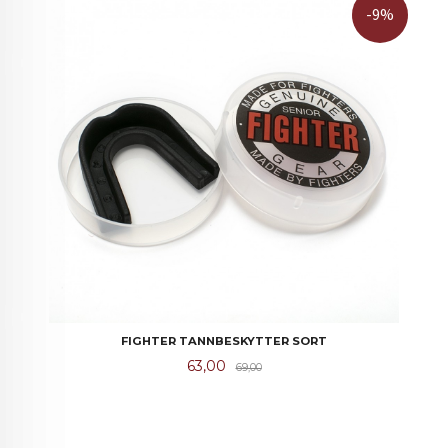
-9%
FIGHTER TANNBESKYTTER SORT
Tilbud
Rabatt
63,00
69,00