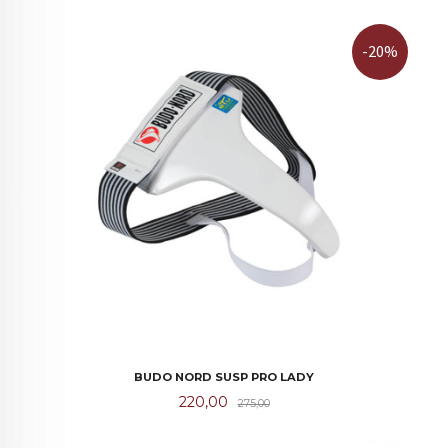
-20%
BUDO NORD SUSP PRO LADY
Tilbud
Rabatt
220,00
275,00