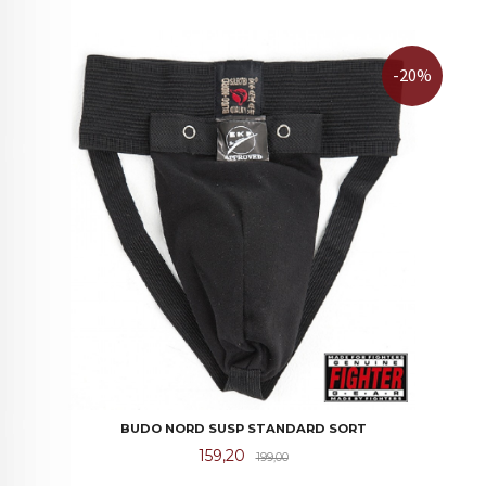
-20%
BUDO NORD SUSP STANDARD SORT
Tilbud
Rabatt
159,20
199,00