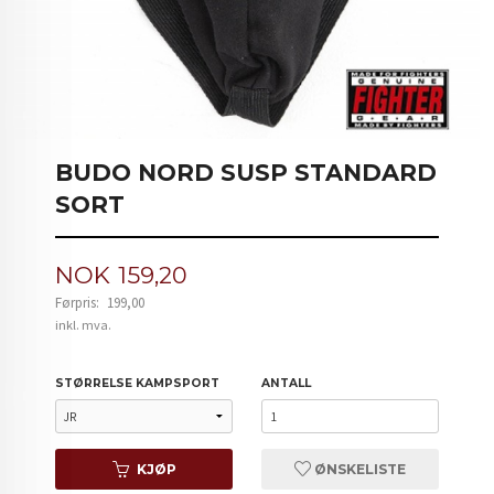
BUDO NORD SUSP STANDARD
SORT
Tilbud
NOK
159,20
Førpris:
199,00
Rabatt
inkl. mva.
STØRRELSE KAMPSPORT
ANTALL
KJØP
ØNSKELISTE