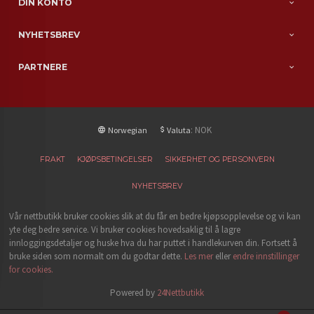
DIN KONTO
NYHETSBREV
PARTNERE
: NOK
Norwegian
Valuta
FRAKT
KJØPSBETINGELSER
SIKKERHET OG PERSONVERN
NYHETSBREV
Vår nettbutikk bruker cookies slik at du får en bedre kjøpsopplevelse og vi kan
yte deg bedre service. Vi bruker cookies hovedsaklig til å lagre
innloggingsdetaljer og huske hva du har puttet i handlekurven din. Fortsett å
bruke siden som normalt om du godtar dette.
Les mer
eller
endre innstillinger
for cookies.
Powered by
24Nettbutikk