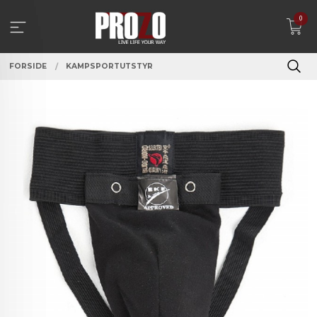
Gå
0
til
innholdet
FORSIDE
KAMPSPORTUTSTYR