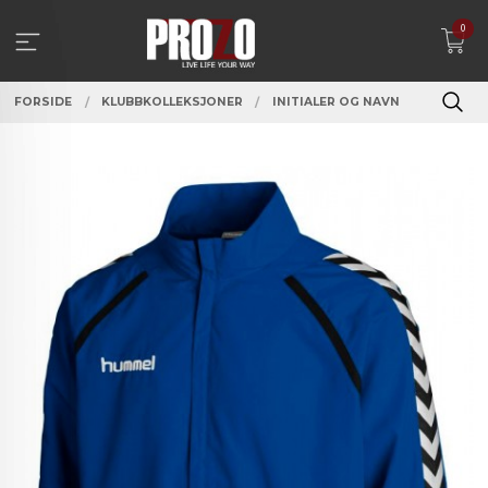
Gå
0
til
innholdet
FORSIDE
KLUBBKOLLEKSJONER
INITIALER OG NAVN