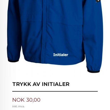
TRYKK AV INITIALER
Pris
NOK
30,00
inkl. mva.