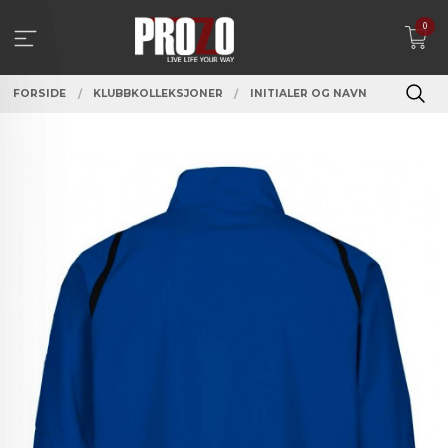
Gå
0
til
innholdet
FORSIDE
KLUBBKOLLEKSJONER
INITIALER OG NAVN