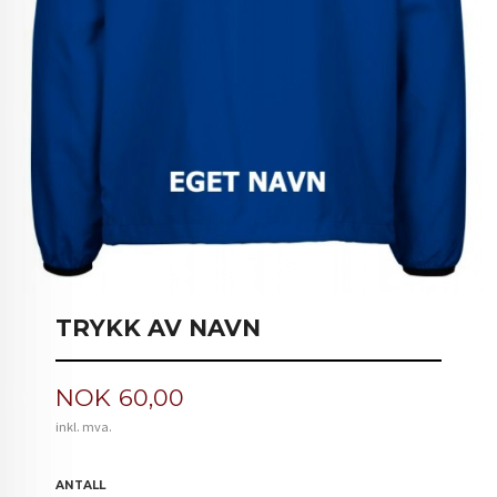
TRYKK AV NAVN
Pris
NOK
60,00
inkl. mva.
ANTALL