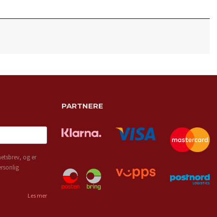
PARTNERE
etsbrev, og er
ersonlig
Les mer