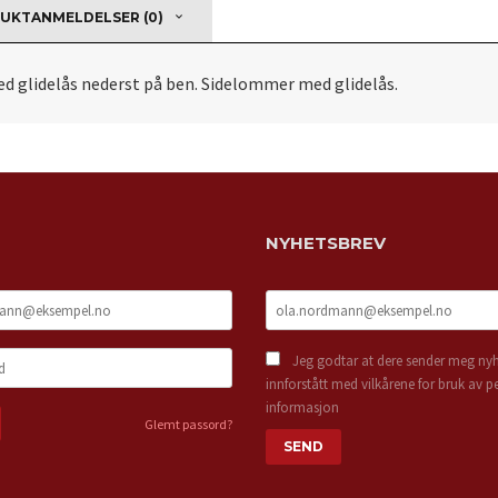
UKTANMELDELSER (0)
ed glidelås nederst på ben. Sidelommer med glidelås.
NYHETSBREV
Jeg godtar at dere sender meg nyh
innforstått med vilkårene for bruk av p
informasjon
Glemt passord?