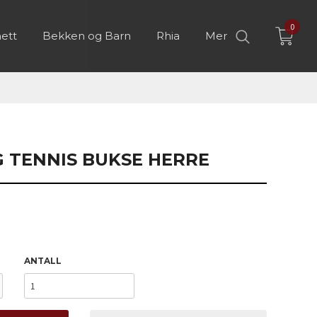
0
ett
Bekken og Barn
Rhia
Mer
 TENNIS BUKSE HERRE
ANTALL