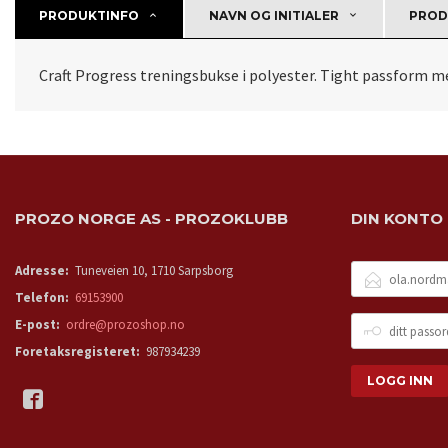
PRODUKTINFO
NAVN OG INITIALER
PROD
Craft Progress treningsbukse i polyester. Tight passform m
PROZO NORGE AS - PROZOKLUBB
DIN KONTO
E-
Adresse:
Tuneveien 10, 1710 Sarpsborg
POSTADRESSE
Telefon:
69153900
DITT
E-post:
ordre@prozoshop.no
PASSORD
Foretaksregisteret:
987934239