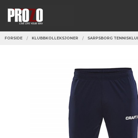
Gå
Lukk
PRODUKTER
til
innholdet
FORSIDE
KLUBBKOLLEKSJONER
SARPSBORG TENNISKLU