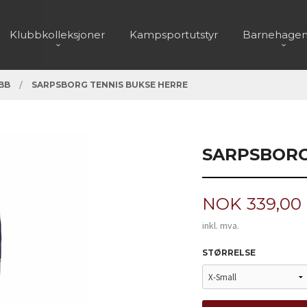
Klubbkolleksjoner
Kampsportutstyr
Barnehagen
BB
SARPSBORG TENNIS BUKSE HERRE
SARPSBORG
Pris
NOK
339,00
inkl. mva.
STØRRELSE