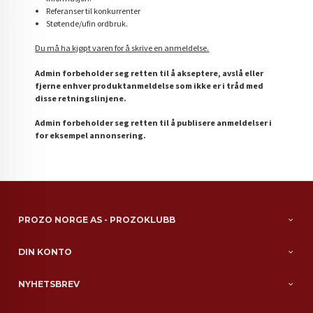
Referanser til konkurrenter
Støtende/ufin ordbruk.
Du må ha kjøpt varen for å skrive en anmeldelse.
Admin forbeholder seg retten til å akseptere, avslå eller
fjerne enhver produktanmeldelse som ikke er i tråd med
disse retningslinjene.
Admin forbeholder seg retten til å publisere anmeldelser i
for eksempel annonsering.
PROZO NORGE AS - PROZOKLUBB
DIN KONTO
NYHETSBREV