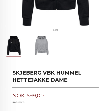
Sort
SKJEBERG VBK HUMMEL
HETTEJAKKE DAME
Pris
NOK
599,00
inkl. mva.