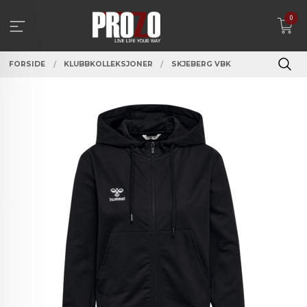
Gå
0
til
innholdet
FORSIDE
KLUBBKOLLEKSJONER
SKJEBERG VBK