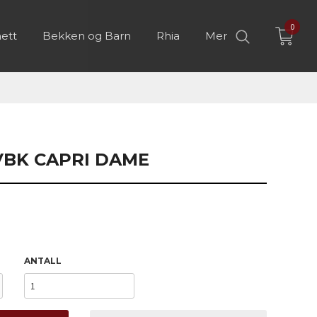
0
ett
Bekken og Barn
Rhia
Mer
VBK CAPRI DAME
ANTALL