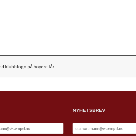
med klubblogo på høyere lår
NYHETSBREV