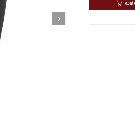
KJØ
Next