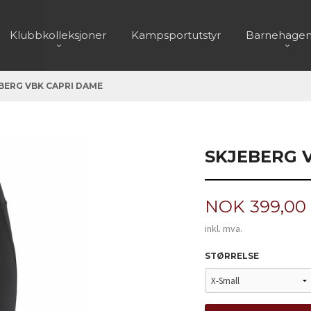
Klubbkolleksjoner
Kampsportutstyr
Barnehagen
BERG VBK CAPRI DAME
SKJEBERG 
Pris
NOK
399,00
inkl. mva.
STØRRELSE