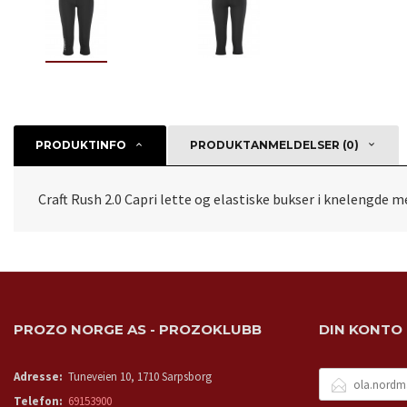
PRODUKTINFO
PRODUKTANMELDELSER (0)
Craft Rush 2.0 Capri lette og elastiske bukser i knelengde 
PROZO NORGE AS - PROZOKLUBB
DIN KONTO
E-
Adresse:
Tuneveien 10, 1710 Sarpsborg
POSTADRESSE
Telefon:
69153900