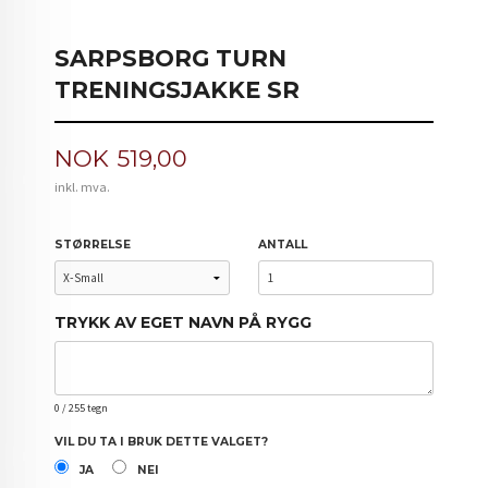
SARPSBORG TURN
TRENINGSJAKKE SR
Pris
NOK
519,00
inkl. mva.
STØRRELSE
ANTALL
TRYKK AV EGET NAVN PÅ RYGG
0
/ 255 tegn
VIL DU TA I BRUK DETTE VALGET?
JA
NEI