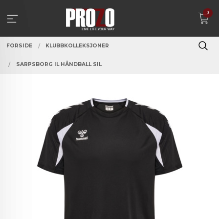
Gå
0
til
innholdet
FORSIDE
KLUBBKOLLEKSJONER
SARPSBORG IL HÅNDBALL SIL