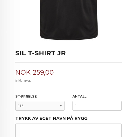
SIL T-SHIRT JR
Pris
NOK
259,00
inkl. mva.
STØRRELSE
ANTALL
TRYKK AV EGET NAVN PÅ RYGG