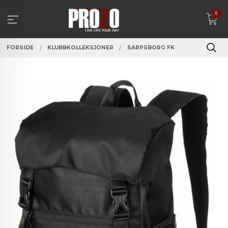
Gå
0
til
innholdet
FORSIDE
KLUBBKOLLEKSJONER
SARPSBORG FK