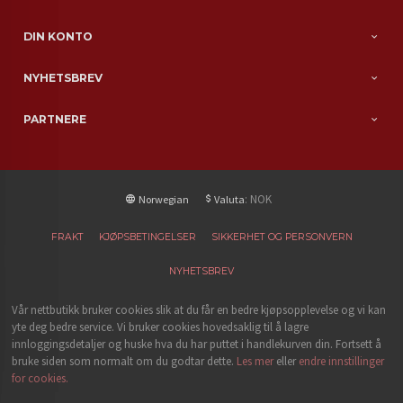
DIN KONTO
NYHETSBREV
PARTNERE
: NOK
Norwegian
Valuta
FRAKT
KJØPSBETINGELSER
SIKKERHET OG PERSONVERN
NYHETSBREV
Vår nettbutikk bruker cookies slik at du får en bedre kjøpsopplevelse og vi kan
yte deg bedre service. Vi bruker cookies hovedsaklig til å lagre
innloggingsdetaljer og huske hva du har puttet i handlekurven din. Fortsett å
bruke siden som normalt om du godtar dette.
Les mer
eller
endre innstillinger
for cookies.