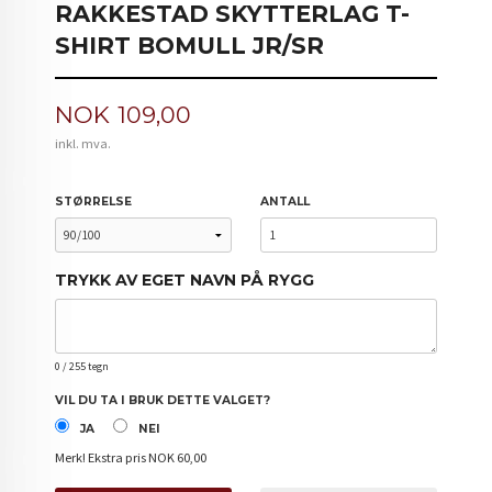
RAKKESTAD SKYTTERLAG T-
SHIRT BOMULL JR/SR
Pris
NOK
109,00
inkl. mva.
STØRRELSE
ANTALL
TRYKK AV EGET NAVN PÅ RYGG
0
/ 255 tegn
VIL DU TA I BRUK DETTE VALGET?
JA
NEI
Merk!
Ekstra pris NOK 60,00