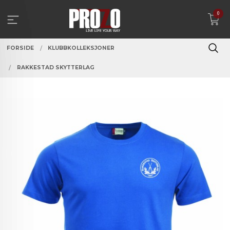
Gå
0
til
innholdet
FORSIDE
KLUBBKOLLEKSJONER
RAKKESTAD SKYTTERLAG