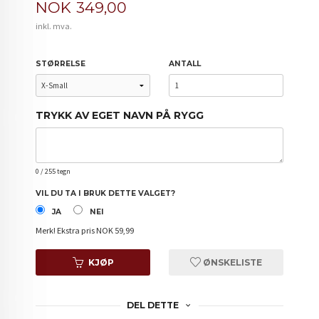
Pris
NOK
349,00
inkl. mva.
STØRRELSE
ANTALL
TRYKK AV EGET NAVN PÅ RYGG
0
/ 255 tegn
VIL DU TA I BRUK DETTE VALGET?
JA
NEI
Merk!
Ekstra pris NOK 59,99
KJØP
ØNSKELISTE
DEL DETTE