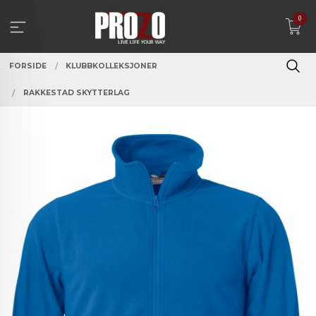
Gå
0
til
innholdet
FORSIDE
KLUBBKOLLEKSJONER
RAKKESTAD SKYTTERLAG