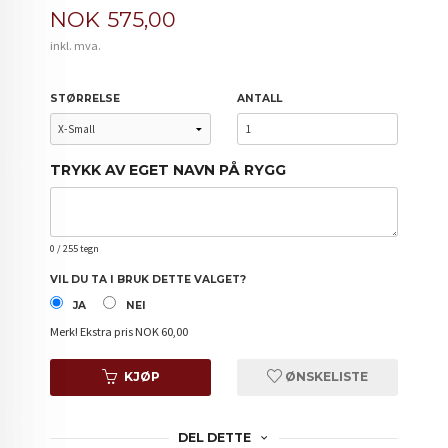
Pris
NOK
575,00
inkl. mva.
STØRRELSE
ANTALL
TRYKK AV EGET NAVN PÅ RYGG
0
/ 255 tegn
VIL DU TA I BRUK DETTE VALGET?
JA
NEI
Merk!
Ekstra pris NOK 60,00
KJØP
ØNSKELISTE
DEL DETTE