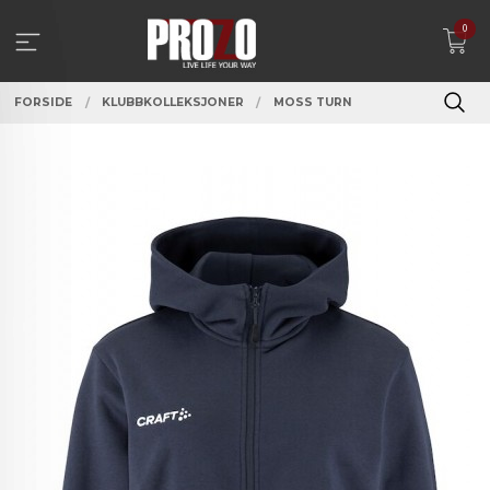
Gå
0
til
innholdet
FORSIDE
KLUBBKOLLEKSJONER
MOSS TURN