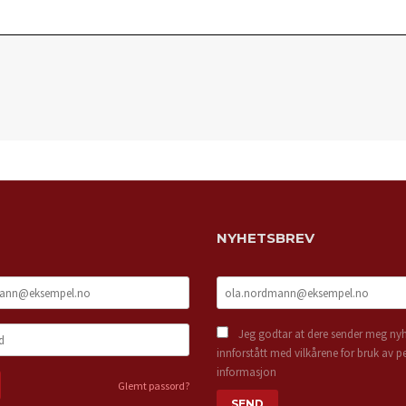
NYHETSBREV
Jeg godtar at dere sender meg nyh
innforstått med vilkårene for bruk av p
informasjon
Glemt passord?