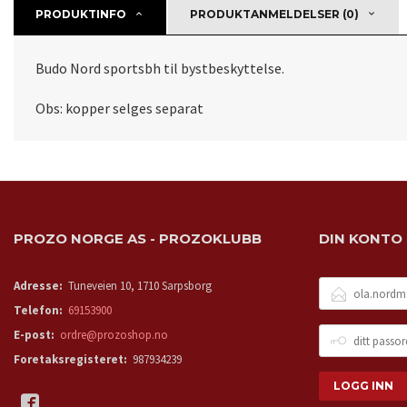
PRODUKTINFO
PRODUKTANMELDELSER (0)
Budo Nord sportsbh til bystbeskyttelse.
Obs: kopper selges separat
PROZO NORGE AS - PROZOKLUBB
DIN KONTO
E-
Adresse:
Tuneveien 10, 1710 Sarpsborg
POSTADRESSE
Telefon:
69153900
DITT
E-post:
ordre@prozoshop.no
PASSORD
Foretaksregisteret:
987934239