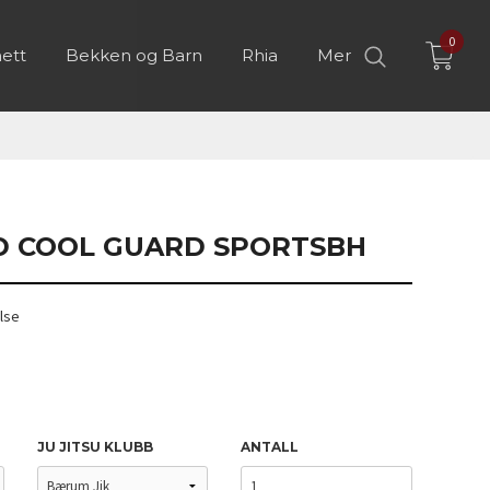
0
ett
Bekken og Barn
Rhia
Mer
 COOL GUARD SPORTSBH
lse
JU JITSU KLUBB
ANTALL