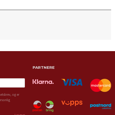
PARTNERE
etsbrev, og er
ersonlig
Les mer