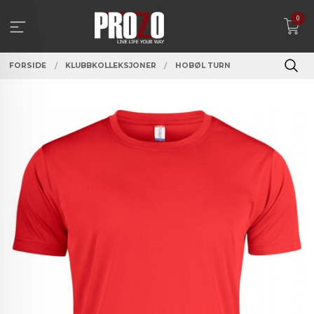
Gå
0
til
innholdet
FORSIDE
KLUBBKOLLEKSJONER
HOBØL TURN