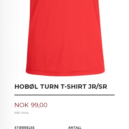
HOBØL TURN T-SHIRT JR/SR
Pris
NOK
99,00
inkl. mva.
STØRRELSE
ANTALL