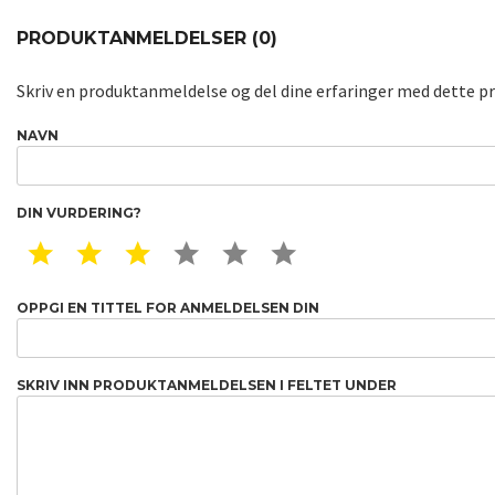
PRODUKTANMELDELSER (0)
Skriv en produktanmeldelse og del dine erfaringer med dette p
NAVN
DIN VURDERING?
1 STAR
2 STAR
3 STAR
4 STAR
5 STAR
6 STAR
OPPGI EN TITTEL FOR ANMELDELSEN DIN
SKRIV INN PRODUKTANMELDELSEN I FELTET UNDER