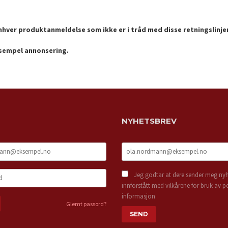
enhver produktanmeldelse som ikke er i tråd med disse retningslinje
ksempel annonsering.
NYHETSBREV
Jeg godtar at dere sender meg nyh
innforstått med vilkårene for bruk av p
informasjon
Glemt passord?