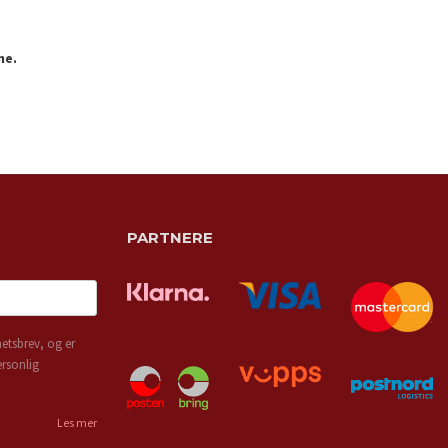
ne.
PARTNERE
etsbrev, og er
ersonlig
Les mer