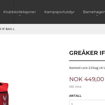
Klubbkolleksjoner
Kampsportutstyr
Barnehagen
 IF BAG L
GREÅKER IF
Hummel core 2.0 bag str L
Pris
NOK
449,00
inkl. mva.
ANTALL