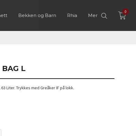
0
ett
Bekken og Barn
Rhia
Mer
 BAG L
 63 Liter. Trykkes med Greåker IF på lokk.