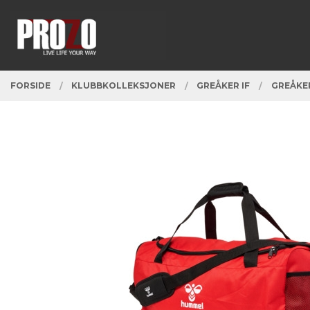
Gå
Lukk
PRODUKTER
til
innholdet
FORSIDE
KLUBBKOLLEKSJONER
GREÅKER IF
GREÅKER