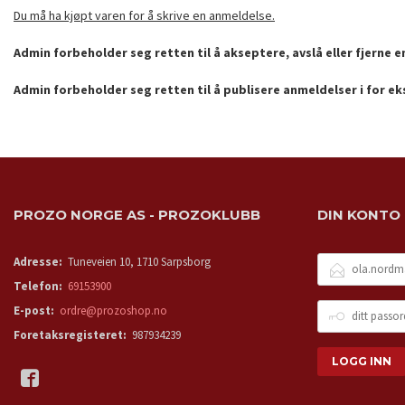
Du må ha kjøpt varen for å skrive en anmeldelse.
Admin forbeholder seg retten til å akseptere, avslå eller fjerne 
Admin forbeholder seg retten til å publisere anmeldelser i for e
PROZO NORGE AS - PROZOKLUBB
DIN KONTO
E-
Adresse:
Tuneveien 10, 1710 Sarpsborg
POSTADRESSE
Telefon:
69153900
DITT
E-post:
ordre@prozoshop.no
PASSORD
Foretaksregisteret:
987934239