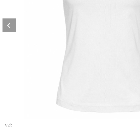
Prev
Hvit