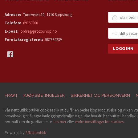
E-
Adresse:
Tuneveien 10, 1710 Sarpsborg
POSTADRESSE
Telefon:
69153900
DITT
E-post:
ordre@prozoshop.no
PASSORD
Foretaksregisteret:
987934239
FRAKT
KJØPSBETINGELSER
SIKKERHET OG PERSONVERN
Vår nettbutikk bruker cookies slik at du får en bedre kjøpsopplevelse og vi kan yt
hovedsaklig til å lagre innloggingsdetaljer og huske hva du har puttet i handleku
normalt om du godtar dette.
Les mer
eller
endre innstillinger for cookies.
Powered by
24Nettbutikk