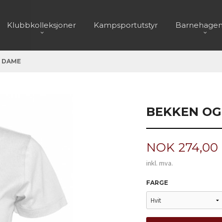
Klubbkolleksjoner
Kampsportutstyr
Barnehagen
L DAME
BEKKEN OG 
Pris
NOK
274,00
inkl. mva.
FARGE