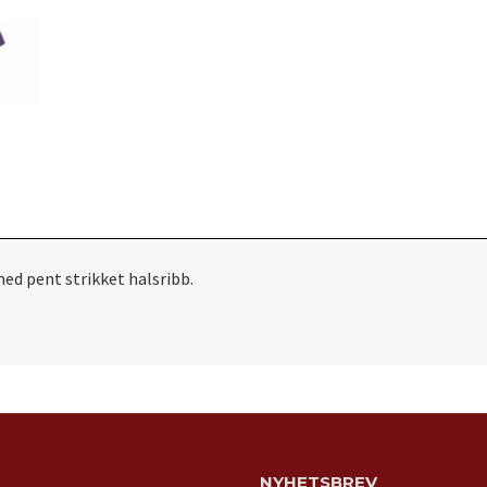
ed pent strikket halsribb.
NYHETSBREV