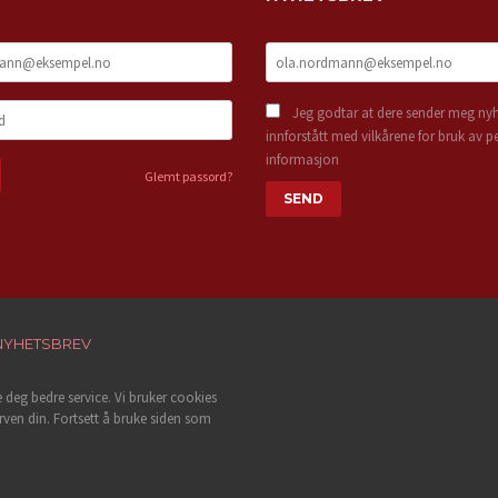
Jeg godtar at dere sender meg nyh
innforstått med vilkårene for bruk av p
informasjon
Glemt passord?
NYHETSBREV
e deg bedre service. Vi bruker cookies
rven din. Fortsett å bruke siden som