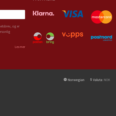
etsbrev, og er
ersonlig
Les mer
Norwegian
Valuta
: NOK