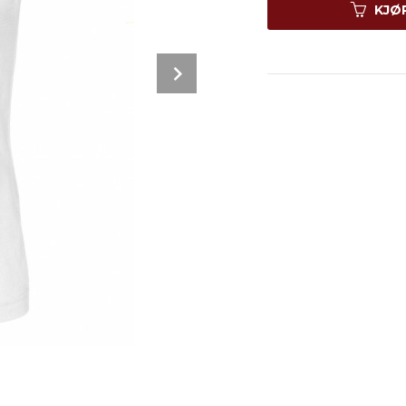
KJØ
Next
Rosa