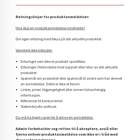
Retningslinjer for produktanmeldelser:
Hva skal en produktanmeldelse inneholde?
Din egen erfaring med fokus på det aktuelle produktet.
Vennligst ikke inkluder:
Erfaringer som ikke er produkt-spesifikke.
Erfaringer i forbindelse med support eller retur av det aktuelle
produktet.
Spørsmål om produktet eller spørsmål til andre som har skrevet
en anmeldelse. Dette er ikke et forum.
Linker, priser, tilgjengelighet eller annen tidsavhengig
informasjon.
Referanser til konkurrenter
Støtende/ufin ordbruk.
Du må ha kjøpt varen for å skrive en anmeldelse.
Admin forbeholder seg retten til å akseptere, avslå eller
fjerne enhver produktanmeldelse som ikke er i tråd med
disse retningslinjene.