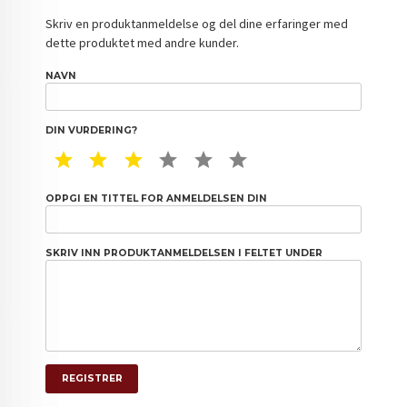
Skriv en produktanmeldelse og del dine erfaringer med
dette produktet med andre kunder.
NAVN
DIN VURDERING?
1 STAR
2 STAR
3 STAR
4 STAR
5 STAR
6 STAR
OPPGI EN TITTEL FOR ANMELDELSEN DIN
SKRIV INN PRODUKTANMELDELSEN I FELTET UNDER