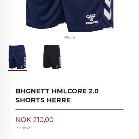
Marine
BHGNETT HMLCORE 2.0
SHORTS HERRE
Pris
NOK
210,00
inkl. mva.