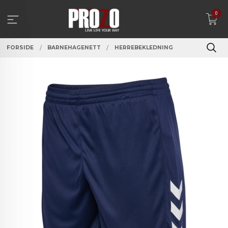
Gå
0
til
innholdet
FORSIDE
BARNEHAGENETT
HERREBEKLEDNING