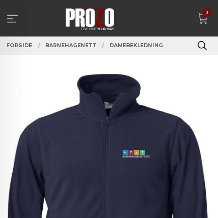
Gå
0
til
innholdet
FORSIDE
BARNEHAGENETT
DAMEBEKLEDNING