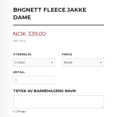
BHGNETT FLEECE JAKKE
DAME
Pris
NOK
339,00
inkl. mva.
STØRRELSE
FARGE
ANTALL
TRYKK AV BARNEHAGENS NAVN
0
/ 255 tegn